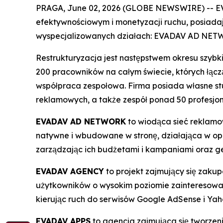
PRAGA, June 02, 2026 (GLOBE NEWSWIRE) -- EV
efektywnościowym i monetyzacji ruchu, posiadaj
wyspecjalizowanych działach: EVADAV AD N
Restrukturyzacja jest następstwem okresu szybk
200 pracowników na całym świecie, których łączą
współpraca zespołowa. Firma posiada własne stu
reklamowych, a także zespół ponad 50 profesjo
EVADAV AD NETWORK
to wiodąca sieć reklamo
natywne i wbudowane w stronę, działająca w op
zarządzając ich budżetami i kampaniami oraz ge
EVADAV AGENCY
to projekt zajmujący się zakup
użytkowników o wysokim poziomie zainteresowan
kierując ruch do serwisów Google AdSense i Yah
EVADAV APPS
to agencja zajmująca się tworzen