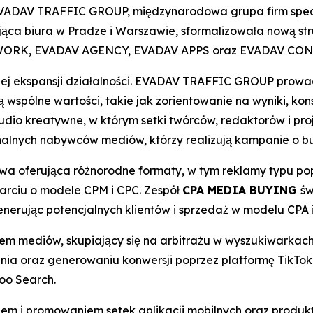
ADAV TRAFFIC GROUP, międzynarodowa grupa firm specja
ąca biura w Pradze i Warszawie, sformalizowała nową str
ETWORK, EVADAV AGENCY, EVADAV APPS oraz EVADAV CO
iej ekspansji działalności. EVADAV TRAFFIC GROUP prowad
 wspólne wartości, takie jak zorientowanie na wyniki, ko
dio kreatywne, w którym setki twórców, redaktorów i pro
nalnych nabywców mediów, którzy realizują kampanie o b
wa oferująca różnorodne formaty, w tym reklamy typu po
arciu o modele CPM i CPC. Zespół
CPA MEDIA BUYING
św
nerując potencjalnych klientów i sprzedaż w modelu CPA 
em mediów, skupiający się na arbitrażu w wyszukiwarkach.
ia oraz generowaniu konwersji poprzez platformę TikTok
oo Search.
iem i promowaniem setek aplikacji mobilnych oraz produ