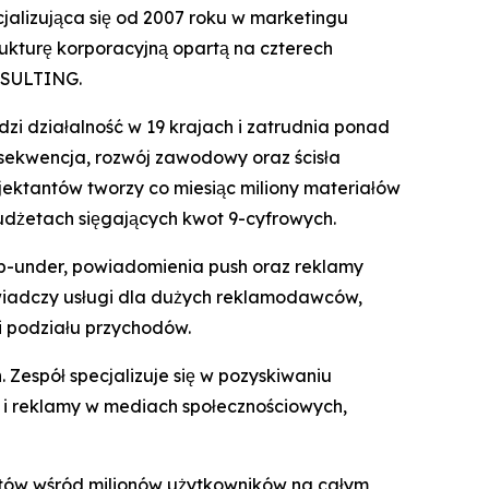
lizująca się od 2007 roku w marketingu
ukturę korporacyjną opartą na czterech
NSULTING.
zi działalność w 19 krajach i zatrudnia ponad
nsekwencja, rozwój zawodowy oraz ścisła
jektantów tworzy co miesiąc miliony materiałów
udżetach sięgających kwot 9-cyfrowych.
p-under, powiadomienia push oraz reklamy
iadczy usługi dla dużych reklamodawców,
i podziału przychodów.
 Zespół specjalizuje się w pozyskiwaniu
 i reklamy w mediach społecznościowych,
któw wśród milionów użytkowników na całym