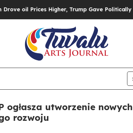
 oil Prices Higher, Trump Gave Politically Conn
ogłasza utworzenie nowych 
ego rozwoju