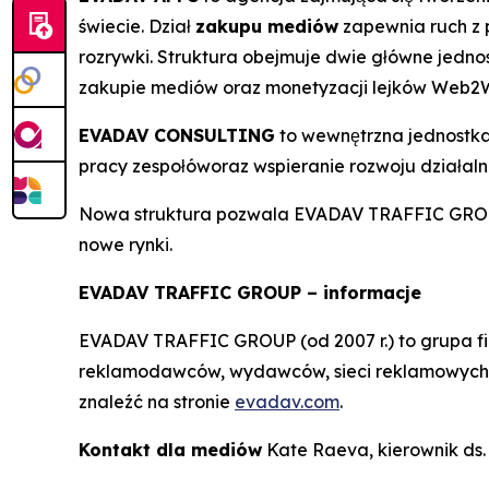
świecie. Dział
zakupu mediów
zapewnia ruch z p
rozrywki. Struktura obejmuje dwie główne jednos
zakupie mediów oraz monetyzacji lejków Web
EVADAV CONSULTING
to wewnętrzna jednostka
pracy zespołóworaz wspieranie rozwoju działalno
Nowa struktura pozwala EVADAV TRAFFIC GROUP d
nowe rynki.
EVADAV TRAFFIC GROUP – informacje
EVADAV TRAFFIC GROUP (od 2007 r.) to grupa fi
reklamodawców, wydawców, sieci reklamowych, pa
znaleźć na stronie
evadav.com
.
Kontakt dla mediów
Kate Raeva, kierownik ds