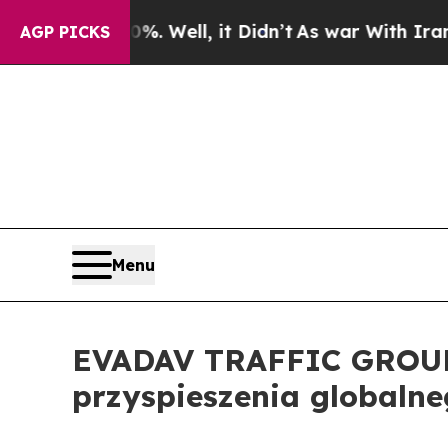
und 40%. Well, it Didn’t
As war With Iran Drove
AGP PICKS
Menu
EVADAV TRAFFIC GROUP 
przyspieszenia globaln