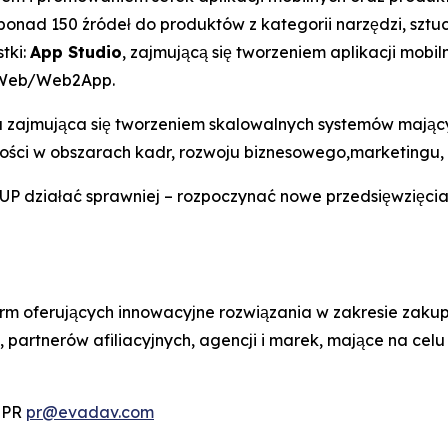
onad 150 źródeł do produktów z kategorii narzędzi, sztu
tki:
App Studio
, zajmującą się tworzeniem aplikacji mobil
2Web/Web2App.
 zajmująca się tworzeniem skalowalnych systemów mając
ści w obszarach kadr, rozwoju biznesowego,marketingu, fi
ziałać sprawniej – rozpoczynać nowe przedsięwzięcia, z
rm oferujących innowacyjne rozwiązania w zakresie zakup
rtnerów afiliacyjnych, agencji i marek, mające na celu 
. PR
pr@evadav.com