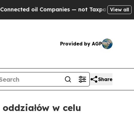
ected oil Companies — not Taxpayers — the Chance
View all
Provided by AGP
Share
oddziałów w celu